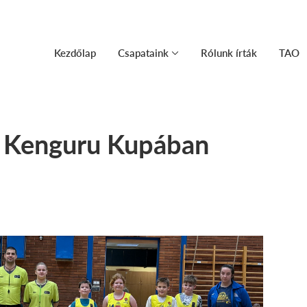
Kezdőlap
Csapataink
Rólunk írták
TAO
a Kenguru Kupában