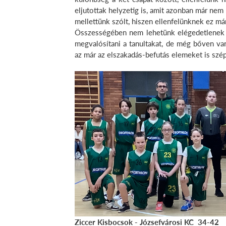
eljutottak helyzetig is, amit azonban már nem
mellettünk szólt, hiszen ellenfelünknek ez m
Összességében nem lehetünk elégedetlenek a 
megvalósítani a tanultakat, de még bőven v
az már az elszakadás-befutás elemeket is szé
Ziccer Kisbocsok - Józsefvárosi KC 34-42