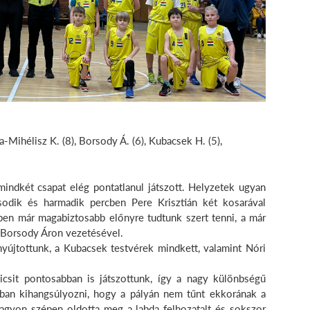
-Mihélisz K. (8), Borsody Á. (6), Kubacsek H. (5),
indkét csapat elég pontatlanul játszott. Helyzetek ugyan
sodik és harmadik percben Pere Krisztián két kosarával
en már magabiztosabb előnyre tudtunk szert tenni, a már
 Borsody Áron vezetésével.
nyújtottunk, a Kubacsek testvérek mindkett, valamint Nóri
csit pontosabban is játszottunk, így a nagy különbségű
ban kihangsúlyozni, hogy a pályán nem tűnt ekkorának a
nagyon szépen oldotta meg a labda felhozatalt és sokszor