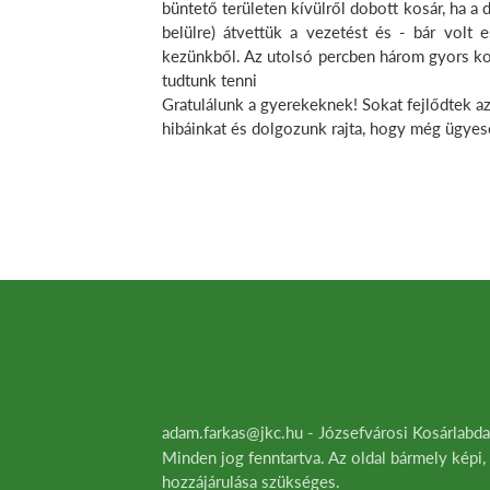
büntető területen kívülről dobott kosár, ha a
belülre) átvettük a vezetést és - bár volt
kezünkből. Az utolsó percben három gyors ko
tudtunk tenni
Gratulálunk a gyerekeknek! Sokat fejlődtek az
hibáinkat és dolgozunk rajta, hogy még ügye
adam.farkas@jkc.hu - Józsefvárosi Kosárlab
Minden jog fenntartva. Az oldal bármely képi,
hozzájárulása szükséges.