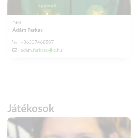
Edző
Ádám Farkas
+36307468507
adam.farkas@jkc.hu
Játékosok