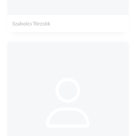
Szabolcs Törzsök