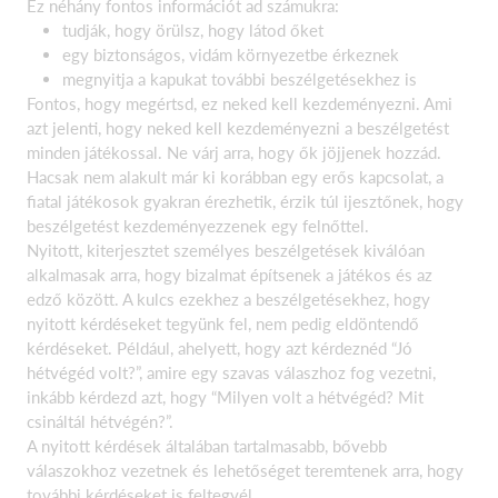
Ez néhány fontos információt ad számukra:
tudják, hogy örülsz, hogy látod őket
egy biztonságos, vidám környezetbe érkeznek
megnyitja a kapukat további beszélgetésekhez is
Fontos, hogy megértsd, ez neked kell kezdeményezni. Ami
azt jelenti, hogy neked kell kezdeményezni a beszélgetést
minden játékossal. Ne várj arra, hogy ők jöjjenek hozzád.
Hacsak nem alakult már ki korábban egy erős kapcsolat, a
fiatal játékosok gyakran érezhetik, érzik túl ijesztőnek, hogy
beszélgetést kezdeményezzenek egy felnőttel.
Nyitott, kiterjesztet személyes beszélgetések kiválóan
alkalmasak arra, hogy bizalmat építsenek a játékos és az
edző között. A kulcs ezekhez a beszélgetésekhez, hogy
nyitott kérdéseket tegyünk fel, nem pedig eldöntendő
kérdéseket. Például, ahelyett, hogy azt kérdeznéd “Jó
hétvégéd volt?”, amire egy szavas válaszhoz fog vezetni,
inkább kérdezd azt, hogy “Milyen volt a hétvégéd? Mit
csináltál hétvégén?”.
A nyitott kérdések általában tartalmasabb, bővebb
válaszokhoz vezetnek és lehetőséget teremtenek arra, hogy
további kérdéseket is feltegyél.