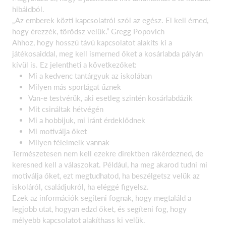
hibáidból.
„Az emberek közti kapcsolatról szól az egész. El kell érned,
hogy érezzék, törődsz velük.” Gregg Popovich
Ahhoz, hogy hosszú távú kapcsolatot alakíts ki a
játékosaiddal, meg kell ismerned őket a kosárlabda pályán
kívül is. Ez jelentheti a következőket:
Mi a kedvenc tantárgyuk az iskolában
Milyen más sportágat űznek
Van-e testvérük, aki esetleg szintén kosárlabdázik
Mit csináltak hétvégén
Mi a hobbijuk, mi iránt érdeklődnek
Mi motiválja őket
Milyen félelmeik vannak
Természetesen nem kell ezekre direktben rákérdezned, de
keresned kell a válaszokat. Például, ha meg akarod tudni mi
motiválja őket, ezt megtudhatod, ha beszélgetsz velük az
iskoláról, családjukról, ha eléggé figyelsz.
Ezek az információk segíteni fognak, hogy megtaláld a
legjobb utat, hogyan edzd őket, és segíteni fog, hogy
mélyebb kapcsolatot alakíthass ki velük.