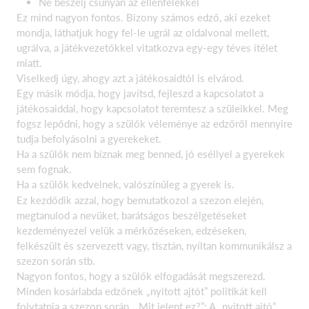
Ne beszélj csúnyán az ellenfelekkel
Ez mind nagyon fontos. Bizony számos edző, aki ezeket
mondja, láthatjuk hogy fel-le ugrál az oldalvonal mellett,
ugrálva, a játékvezetőkkel vitatkozva egy-egy téves ítélet
miatt.
Viselkedj úgy, ahogy azt a játékosaidtól is elvárod.
Egy másik módja, hogy javítsd, fejleszd a kapcsolatot a
játékosaiddal, hogy kapcsolatot teremtesz a szüleikkel. Meg
fogsz lepődni, hogy a szülők véleménye az edzőről mennyire
tudja befolyásolni a gyerekeket.
Ha a szülők nem bíznak meg benned, jó eséllyel a gyerekek
sem fognak.
Ha a szülők kedvelnek, valószínűleg a gyerek is.
Ez kezdődik azzal, hogy bemutatkozol a szezon elején,
megtanulod a nevüket, barátságos beszélgetéseket
kezdeményezel velük a mérkőzéseken, edzéseken,
felkészült és szervezett vagy, tisztán, nyíltan kommunikálsz a
szezon során stb.
Nagyon fontos, hogy a szülők elfogadását megszerezd.
Minden kosárlabda edzőnek „nyitott ajtót” politikát kell
folytatnia a szezon során. „Mit jelent ez?”: A „nyitott ajtó”