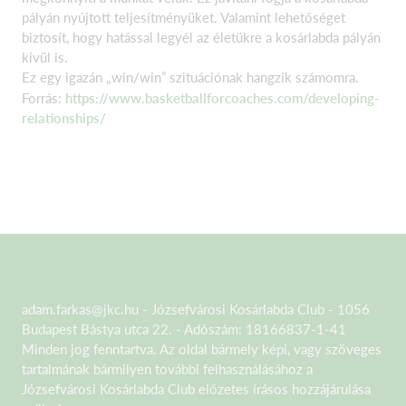
pályán nyújtott teljesítményüket. Valamint lehetőséget
biztosít, hogy hatással legyél az életükre a kosárlabda pályán
kívül is.
Ez egy igazán „win/win” szituációnak hangzik számomra.
Forrás:
https://www.basketballforcoaches.com/developing-
relationships/
adam.farkas@jkc.hu - Józsefvárosi Kosárlabda Club - 1056
Budapest Bástya utca 22. - Adószám: 18166837-1-41
Minden jog fenntartva. Az oldal bármely képi, vagy szöveges
tartalmának bármilyen további felhasználásához a
Józsefvárosi Kosárlabda Club előzetes írásos hozzájárulása