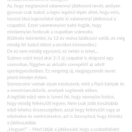
Az, hogy megtanulod valamennyi játékosod nevét, amilyen
gyorsan csak tudod, a leges legelső lépés afelé, hogy erős,
hosszú távú kapcsolatot építs ki valamennyi játékossal a
csapatból. Ezzel valamennyien tudni fogják, hogy
mindannyian fontosak a csapatban számodra.
(Különös tekintettel, ha 12 év múlva találkozol velük, és még
mindig fel tudod idézni a nevüket könnyedén.)
De ez nem mindig egyszerű, ez nehéz is lehet…
Számos edző kezd akár 2-3 új csapattal is dolgozni egy
szezonban, függően az aktuális szerepétől az adott
sportegyesületben. Ez rengeteg új, megjegyzendő nevet
jelent minden évben.
Szerencsére vannak olyan módszerek, mint a flash kártyák és
a memóriaeszközök, amelyek segítenek ebben.
A legtöbb edző nem is ismeri fel, hogy mennyire fontos,
hogy mindig felkészült legyen. Nem csak jobb kosárlabda
edző lehetsz összességében, azzal hogy felkészült vagy az
edzésekre és mérkőzésekre, azt is bizonyítod, hogy törődsz
a játékosaiddal.
„Hogyan?” – Mert látják a játékosaid, hogy a szabadidődet