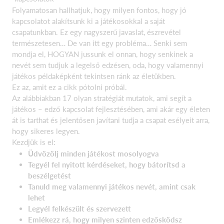
Folyamatosan hallhatjuk, hogy milyen fontos, hogy jó
kapcsolatot alakítsunk ki a játékosokkal a saját
csapatunkban. Ez egy nagyszerű javaslat, észrevétel
természetesen… De van itt egy probléma… Senki sem
mondja el, HOGYAN jussunk el onnan, hogy senkinek a
nevét sem tudjuk a legelső edzésen, oda, hogy valamennyi
játékos példaképként tekintsen ránk az életükben.
Ez az, amit ez a cikk pótolni próbál.
Az alábbiakban 17 olyan stratégiát mutatok, ami segít a
játékos – edző kapcsolat fejlesztésében, ami akár egy életen
át is tarthat és jelentősen javítani tudja a csapat esélyeit arra,
hogy sikeres legyen.
Kezdjük is el:
Üdvözölj minden játékost mosolyogva
Tegyél fel nyitott kérdéseket, hogy bátorítsd a
beszélgetést
Tanuld meg valamennyi játékos nevét, amint csak
lehet
Legyél felkészült és szervezett
Emlékezz rá, hogy milyen szinten edzősködsz