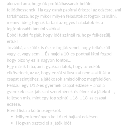
áldozod arra, hogy ők profitálhassanak belőle,
fejlődhessenek. Ha egy darab papírral érkezel az edzésre, ami
tartalmazza, hogy mikor milyen feladatokat fogtok csinálni,
mennyi ideig fognak tartani az egyes haladatok és a
legfontosabb tanulni valókat….
Ebből tudni fogják, hogy időt szántál rá, hogy felkészülj,
értük!
Továbbá, a szülők is észre fogják venni, hogy felkészült
vagy-e, vagy sem…. És majd a 10-es pontnál látni fogod,
hogy bizony ez is nagyon fontos…
Egy másik hiba, amit gyakran látok, hogy az edzők
elkövetnek, az az, hogy edzői stílusukat nem alakítják a
csapat szintjéhez, a játékosok ambícióihoz megfelelően.
Például egy U12-es gyermek csapat edzése – ahol a
gyerekek csak játszani szeretnének és élvezni a játékot –,
teljesen más, mint egy top szintű U16-U18-as csapat
edzése.
Rövid lista a különbségekről:
Milyen keményen kell őket hajtani edzésen
Hogyan osztod el a játék időt