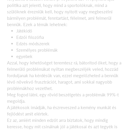
politika azt jelenti, hogy mind a sportolóknak, mind a
szülőknek érezniük kell, hogy nyitott vagy megbeszélni
bármilyen problémát, fenntartást, félelmet, ami felmerül
bennük. Ezek a témák lehetnek:
Játékidő
Edzői filozófia
Edzés módszerek
Személyes problémák
egyebek
Azzal, hogy lehetőséget teremtesz rá, bátorítod őket, hogy a
felmerülő problémákat nyíltan megbeszéljék veled, hozzád
forduljanak ha kérdésük van, ezzel megelőzheted a bennük
lévő növekvő frusztrációt, haragot, ami sokkal nagyobb
problémákhoz vezethet.
Meg fogod látni, egy rövid beszélgetés a problémák 99%-t
megoldja.
A játékosok imádják, ha észreveszed a kemény munkát és
fejlődést amit elértek.
Ez az, amiért minden edzőt arra bíztatok, hogy mindig
keresse, hogy mit csinálnak jól a játékosai és azt tegyék is