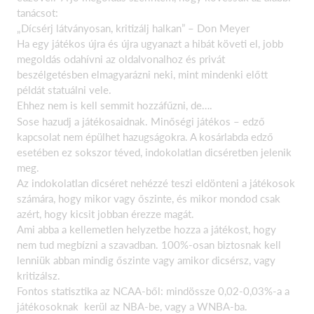
tanácsot:
„Dícsérj látványosan, kritizálj halkan” – Don Meyer
Ha egy játékos újra és újra ugyanazt a hibát követi el, jobb
megoldás odahívni az oldalvonalhoz és privát
beszélgetésben elmagyarázni neki, mint mindenki előtt
példát statuálni vele.
Ehhez nem is kell semmit hozzáfűzni, de….
Sose hazudj a játékosaidnak. Minőségi játékos – edző
kapcsolat nem épülhet hazugságokra. A kosárlabda edző
esetében ez sokszor téved, indokolatlan dicséretben jelenik
meg.
Az indokolatlan dicséret nehézzé teszi eldönteni a játékosok
számára, hogy mikor vagy őszinte, és mikor mondod csak
azért, hogy kicsit jobban érezze magát.
Ami abba a kellemetlen helyzetbe hozza a játékost, hogy
nem tud megbízni a szavadban. 100%-osan biztosnak kell
lenniük abban mindig őszinte vagy amikor dicsérsz, vagy
kritizálsz.
Fontos statisztika az NCAA-ből: mindössze 0,02-0,03%-a a
játékosoknak kerül az NBA-be, vagy a WNBA-ba.