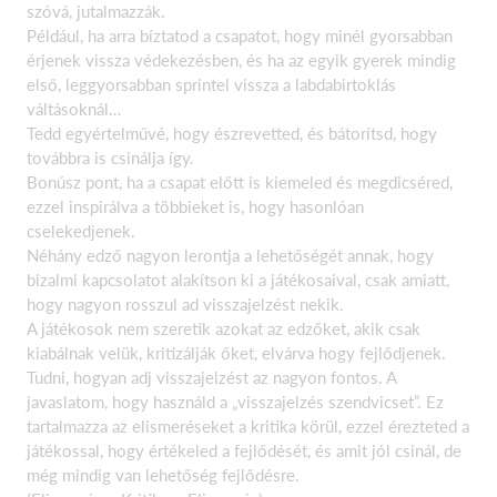
szóvá, jutalmazzák.
Például, ha arra bíztatod a csapatot, hogy minél gyorsabban
érjenek vissza védekezésben, és ha az egyik gyerek mindig
első, leggyorsabban sprintel vissza a labdabirtoklás
váltásoknál…
Tedd egyértelművé, hogy észrevetted, és bátorítsd, hogy
továbbra is csinálja így.
Bonúsz pont, ha a csapat előtt is kiemeled és megdicséred,
ezzel inspirálva a többieket is, hogy hasonlóan
cselekedjenek.
Néhány edző nagyon lerontja a lehetőségét annak, hogy
bizalmi kapcsolatot alakítson ki a játékosaival, csak amiatt,
hogy nagyon rosszul ad visszajelzést nekik.
A játékosok nem szeretik azokat az edzőket, akik csak
kiabálnak velük, kritizálják őket, elvárva hogy fejlődjenek.
Tudni, hogyan adj visszajelzést az nagyon fontos. A
javaslatom, hogy használd a „visszajelzés szendvicset”. Ez
tartalmazza az elismeréseket a kritika körül, ezzel érezteted a
játékossal, hogy értékeled a fejlődését, és amit jól csinál, de
még mindig van lehetőség fejlődésre.