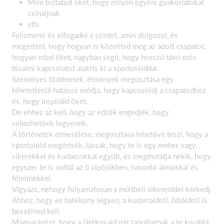
Mire bíztatod őket, hogy milyen egyéni gyakorlatokat
csináljnak
stb.
Felismerni és elfogadni a szintet, amin dolgozol, és
megérteni, hogy hogyan is közelítsd meg az adott csapatot,
hogyan edzd őket, nagyban segít, hogy hosszú távú erős
bizalmi kapcsolatot alakíts ki a sportolóiddal.
Személyes történetek, élmények megosztása egy
hihetetlenül hatásos módja, hogy kapcsolódj a csapatodhoz
és, hogy inspiráld őket.
De ehhez az kell, hogy az edzők engedjék, hogy
sebezhetőek legyenek.
A történetek elmesélése, megosztása lehetővé teszi, hogy a
sportolóid megértsék, lássák, hogy te is egy ember vagy,
sikerekkel és kudarcokkal együtt, és megmutatja nekik, hogy
egyszer te is voltál az ő cipőjükben, hasonló álmokkal és
félelmekkel.
Vigyázz, nehogy folyamatosan a múltbeli sikereiddel kérkedj.
Ahhoz, hogy ez hatékony legyen, a kudarcaidról, hibáidról is
beszélned kell.
Magyarázd el, hogy a játékosaid mit tanulhatnak a te korábbi