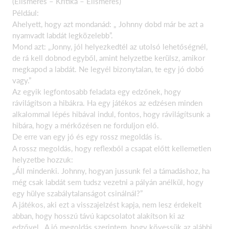
(Elismerés – Kritika – Elismerés)
Például:
Ahelyett, hogy azt mondanád: „ Johnny dobd már be azt a
nyamvadt labdát legközelebb”.
Mond azt: „Jonny, jól helyezkedtél az utolsó lehetőségnél,
de rá kell dobnod egyből, amint helyzetbe kerülsz, amikor
megkapod a labdát. Ne legyél bizonytalan, te egy jó dobó
vagy.”
Az egyik legfontosabb feladata egy edzőnek, hogy
rávilágítson a hibákra. Ha egy játékos az edzésen minden
alkalommal lépés hibával indul, fontos, hogy rávilágítsunk a
hibára, hogy a mérkőzésen ne forduljon elő.
De erre van egy jó és egy rossz megoldás is.
A rossz megoldás, hogy reflexből a csapat előtt kellemetlen
helyzetbe hozzuk:
„Áll mindenki. Johnny, hogyan jussunk fel a támadáshoz, ha
még csak labdát sem tudsz vezetni a pályán anélkül, hogy
egy hülye szabálytalanságot csinálnál?”
A játékos, aki ezt a visszajelzést kapja, nem lesz érdekelt
abban, hogy hosszú távú kapcsolatot alakítson ki az
edzővel. A jó megoldás szerintem, hogy kövessük az alábbi