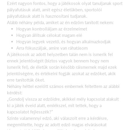
Ezért nagyon fontos, hogy a játékosok olyat tanuljanak sport
pályafutásuk alatt, amit egész életükben, sportolói
pályafutásuk alatt is hasznosítani tudjanak.
Alább néhány példa, amiket az én edzőm tanított nekem:
Hogyan kontrolláljam az érzelmeimet
Hogyan állítsak célokat magam elé
Hogyan legyek vezető, és hogyan alkalmazkodjak
Arra fókuszáljak, amire van ráhatásom
A játékosok az adott helyzetben talán nem is ismerik fel
ennek jelentőségét (biztos vagyok bennem hogy nem
ismerik fel), de életük során később ráismernek majd ezek
jelentőségére, és értékelni fogják azokat az edzőket, akik
erre tanították őket.
Néhány héttel ezelőtt számos embernek feltettem az alábbi
kérdést:
„Gondolj vissza az edzőidre, akikkel mély kapcsolat alakult
ki a játék éveid alatt, emlékszel, mit tettek, hogy a
kapcsolatot fejlesszék?”
Szinte valamennyi edző, aki válaszolt erre a kérdésre,
megemlítette, hogy az adott edző magas elvárásokat