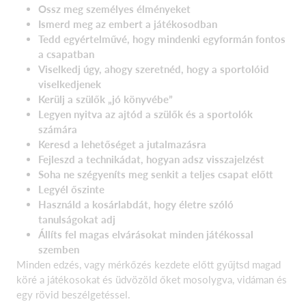
Ossz meg személyes élményeket
Ismerd meg az embert a játékosodban
Tedd egyértelművé, hogy mindenki egyformán fontos
a csapatban
Viselkedj úgy, ahogy szeretnéd, hogy a sportolóid
viselkedjenek
Kerülj a szülők „jó könyvébe”
Legyen nyitva az ajtód a szülők és a sportolók
számára
Keresd a lehetőséget a jutalmazásra
Fejleszd a technikádat, hogyan adsz visszajelzést
Soha ne szégyeníts meg senkit a teljes csapat előtt
Legyél őszinte
Használd a kosárlabdát, hogy életre szóló
tanulságokat adj
Állíts fel magas elvárásokat minden játékossal
szemben
Minden edzés, vagy mérkőzés kezdete előtt gyűjtsd magad
köré a játékosokat és üdvözöld őket mosolygva, vidáman és
egy rövid beszélgetéssel.