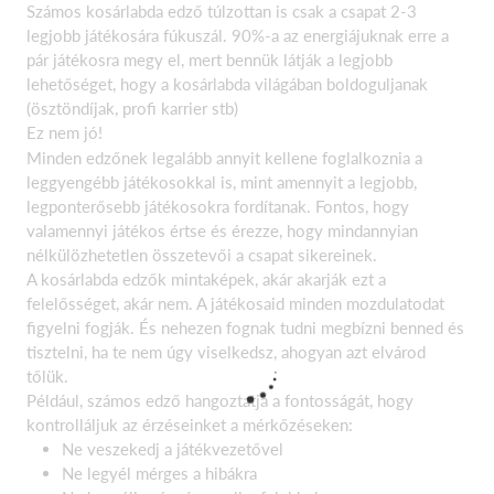
Számos kosárlabda edző túlzottan is csak a csapat 2-3
legjobb játékosára fúkuszál. 90%-a az energiájuknak erre a
pár játékosra megy el, mert bennük látják a legjobb
lehetőséget, hogy a kosárlabda világában boldoguljanak
(ösztöndíjak, profi karrier stb)
Ez nem jó!
Minden edzőnek legalább annyit kellene foglalkoznia a
leggyengébb játékosokkal is, mint amennyit a legjobb,
legponterősebb játékosokra fordítanak. Fontos, hogy
valamennyi játékos értse és érezze, hogy mindannyian
nélkülözhetetlen összetevői a csapat sikereinek.
A kosárlabda edzők mintaképek, akár akarják ezt a
felelősséget, akár nem. A játékosaid minden mozdulatodat
figyelni fogják. És nehezen fognak tudni megbízni benned és
tisztelni, ha te nem úgy viselkedsz, ahogyan azt elvárod
tőlük.
Például, számos edző hangoztatja a fontosságát, hogy
kontrolláljuk az érzéseinket a mérkőzéseken:
Ne veszekedj a játékvezetővel
Ne legyél mérges a hibákra