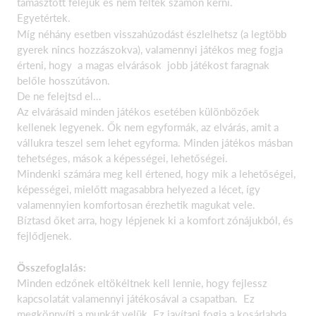
támasztott feléjük és nem féltek számon kérni.
Egyetértek.
Míg néhány esetben visszahúzodást észlelhetsz (a legtöbb
gyerek nincs hozzászokva), valamennyi játékos meg fogja
érteni, hogy a magas elvárások jobb játékost faragnak
belőle hosszútávon.
De ne felejtsd el…
Az elvárásaid minden játékos esetében különbözőek
kellenek legyenek. Ők nem egyformák, az elvárás, amit a
vállukra teszel sem lehet egyforma. Minden játékos másban
tehetséges, mások a képességei, lehetőségei.
Mindenki számára meg kell értened, hogy mik a lehetőségei,
képességei, mielőtt magasabbra helyezed a lécet, így
valamennyien komfortosan érezhetik magukat vele.
Bíztasd őket arra, hogy lépjenek ki a komfort zónájukból, és
fejlődjenek.
Összefoglalás:
Minden edzőnek eltökéltnek kell lennie, hogy fejlessz
kapcsolatát valamennyi játékosával a csapatban. Ez
megkönnyíti a munkát velük. Ez javítani fogja a kosárlabda