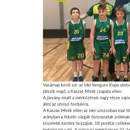
Vasárnap kerül sor az idei Kenguru Kupa utols
játszik majd, a Kaszás Minik csapata ellen.
A járvány miatt a mérkőzések nagy része sajno
állni az utolsó fordulóra.
A Kaszás Minik ellen az idei szezonban már tö
arányban a fekete-sárgák bizonyultak jobbnak.
közelebb kerülni hozzájuk, 18 ponttal csökke
ledolgozni való. A márciusi mérkőzésen 31-56