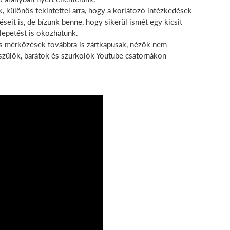
különös tekintettel arra, hogy a korlátozó intézkedések
éseit is, de bízunk benne, hogy sikerül ismét egy kicsit
lepetést is okozhatunk.
s mérkőzések továbbra is zártkapusak, nézők nem
szülők, barátok és szurkolók Youtube csatornákon