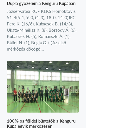
Dupla győzelem a Kenguru Kupában
Józsefvárosi KC - KLKS Homoktövis
51-4(6-1, 9-0, (4-3), 18-0, 14-0)JKC:
Pere K. (16/6), Kubacsek B. (14/3),
Ukata-Mihélisz K. (8), Borsody Á. (6),
Kubacsek H. (5), Románszki Á. (1),
Bálint N. (1), Bugja G. (-)Az első
mérkőzés döcögő...
100%-os félidei büntetők a Kenguru
Kupa egyik mérkőzésén