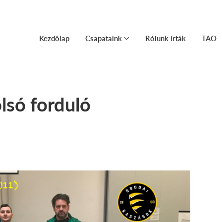
Kezdőlap
Csapataink
Rólunk írták
TAO
lsó forduló