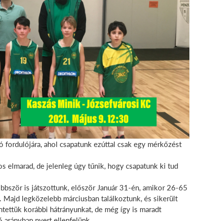
ó fordulójára, ahol csapatunk ezúttal csak egy mérkőzést
s elmarad, de jelenleg úgy tűnik, hogy csapatunk ki tud
bbször is játszottunk, először Január 31-én, amikor 26-65
 Majd legközelebb márciusban találkoztunk, és sikerült
ntettük korábbi hátrányunkat, de még így is maradt
 arányban nyert ellenfelünk.