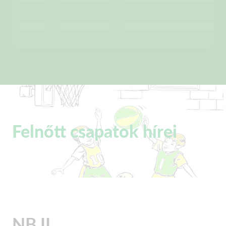
Felnőtt csapatok hírei
NB II