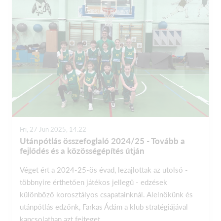
Fri, 27 Jun 2025, 14:22
Utánpótlás összefoglaló 2024/25 - ​Tovább a
fejlődés és a közösségépítés útján
Véget ért a 2024-25-ös évad, lezajlottak az utolsó -
többnyire érthetően játékos jellegű - edzések
különböző korosztályos csapatainknál. Alelnökünk és
utánpótlás edzőnk, Farkas Ádám a klub stratégiájával
kapcsolatban azt fejteget...