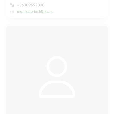
+36309599008
monika.brixel@jkc.hu