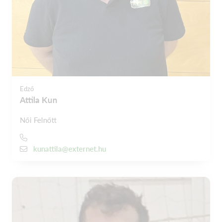
Edző
Attila Kun
Női Felnőtt
kunattila@externet.hu