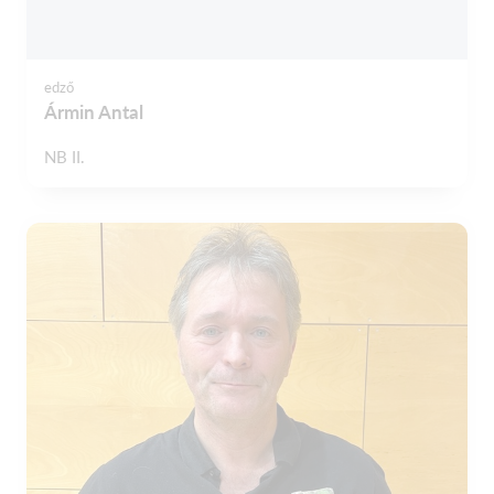
edző
Ármin Antal
NB II.