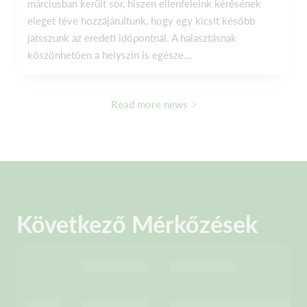
márciusban került sor, hiszen ellenfeleink kérésének
eleget téve hozzájárultunk, hogy egy kicsit később
játsszunk az eredeti időpontnál. A halasztásnak
köszönhetően a helyszín is egésze...
Read more news
Következő Mérkőzések