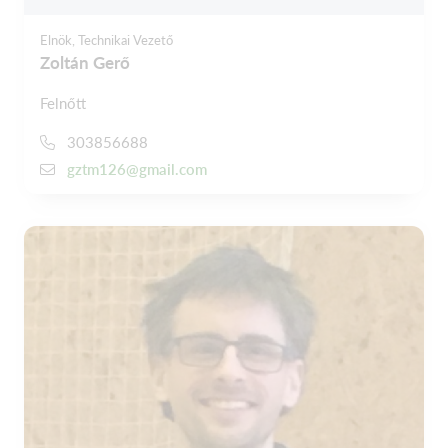
Elnök, Technikai Vezető
Zoltán Gerő
Felnőtt
303856688
gztm126@gmail.com