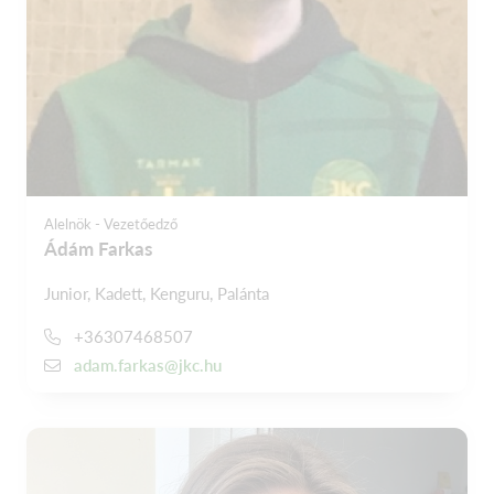
Alelnök - Vezetőedző
Ádám Farkas
Junior, Kadett, Kenguru, Palánta
+36307468507
adam.farkas@jkc.hu