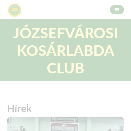
JÓZSEFVÁROSI
KOSÁRLABDA
CLUB
Hírek