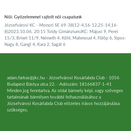
Női: Győzelemmel rajtolt női csapatunk
Józsefvárosi KC - Monori SE 69-38(12-4,16-12,25-14,16-
8)2023.10.06. 20:15 Toldy GimánziumJKC: Májusi 9, Perei
15/3, Brixel 11/9, Németh 4, Kőhl, Mahmoud 4, Fülöp 6, Sipos-
Nagy 8, Gangl 4, Kara 2, Sagát 6
adam.farkas@jkc.hu - Józsefvárosi Kosárlabda Club - 1056
Budapest Bástya utca 22. - Adószám: 18166837-1-41
Minden jog fenntartva. Az oldal bármely képi, vagy szöveges
tartalmának bármilyen további felhasználásához a
Józsefvárosi Kosárlabda Club előzetes írásos hozzájárulása
szükséges.