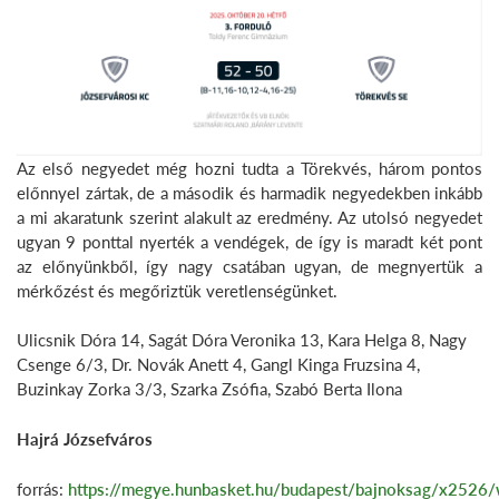
Az első negyedet még hozni tudta a Törekvés, három pontos
előnnyel zártak, de a második és harmadik negyedekben inkább
a mi akaratunk szerint alakult az eredmény. Az utolsó negyedet
ugyan 9 ponttal nyerték a vendégek, de így is maradt két pont
az előnyünkből, így nagy csatában ugyan, de megnyertük a
mérkőzést és megőriztük veretlenségünket.
Ulicsnik Dóra 14, Sagát Dóra Veronika 13, Kara Helga 8, Nagy
Csenge 6/3, Dr. Novák Anett 4, Gangl Kinga Fruzsina 4,
Buzinkay Zorka 3/3, Szarka Zsófia, Szabó Berta Ilona
Hajrá Józsefváros
forrás:
https://megye.hunbasket.hu/budapest/bajnoksag/x2526