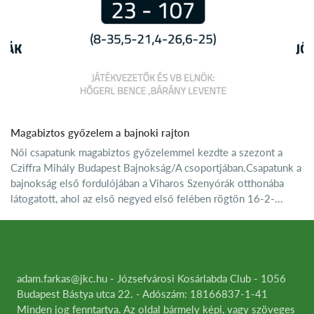
Magabiztos győzelem a bajnoki rajton
Női csapatunk magabiztos győzelemmel kezdte a szezont a
Cziffra Mihály Budapest Bajnokság/A csoportjában.Csapatunk a
bajnokság első fordulójában a Viharos Szenyórák otthonába
látogatott, ahol az első negyed első felében rögtön 16-2-...
adam.farkas@jkc.hu - Józsefvárosi Kosárlabda Club - 1056
Budapest Bástya utca 22. - Adószám: 18166837-1-41
Minden jog fenntartva. Az oldal bármely képi, vagy szöveges