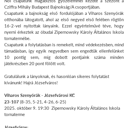
Női csapatunk magabiztos győzelemmel kezdte a szezont a
Cziffra Mihály Budapest Bajnokság/A csoportjában.
Csapatunk a bajnokság első fordulójában a Viharos Szenyórák
otthonába látogatott, ahol az első negyed első felében rögtön
16-2-vel nyitottak lányaink. Ezzel egyértelművé téve, hogy
nyerni érkeztek az óbudai Zipernowsky Károly Általános Iskola
tornatermébe.
Csapatunk a folytatásban is remekelt, mind védekezésben, mind
támadásban, így egyik negyedben sem engedtük ellenfelünket
10 pontig sem, míg dobott pontjaink száma minden
játékrészben 20 pont fölött volt.
Gratulálunk a lányoknak, és hasonlóan sikeres folytatást
kívánunk! Hajrá Józsefváros!
Viharos Szenyórák - Józsefvárosi KC
23-107
(8-35, 5-21, 4-26, 6-25)
2025. október 9. 19:30 Zipernowsky Károly Általános Iskola
tornaterme
Józsefváros: