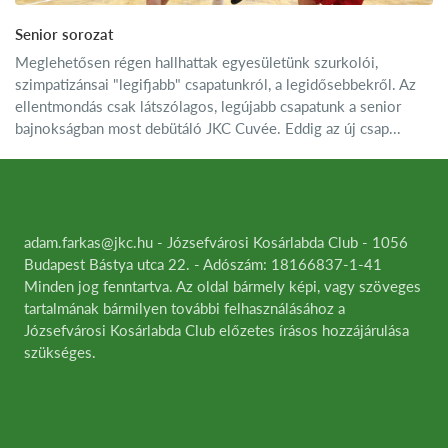
Senior sorozat
Meglehetősen régen hallhattak egyesületünk szurkolói,
szimpatizánsai "legifjabb" csapatunkról, a legidősebbekről. Az
ellentmondás csak látszólagos, legújabb csapatunk a senior
bajnokságban most debütáló JKC Cuvée. Eddig az új csap...
adam.farkas@jkc.hu - Józsefvárosi Kosárlabda Club - 1056
Budapest Bástya utca 22. - Adószám: 18166837-1-41
Minden jog fenntartva. Az oldal bármely képi, vagy szöveges
tartalmának bármilyen további felhasználásához a
Józsefvárosi Kosárlabda Club előzetes írásos hozzájárulása
szükséges.