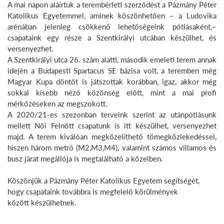
A mai napon aláírtuk a terembérleti szerződést a Pázmány Péter
Katolikus Egyetemmel, aminek köszönhetően – a Ludovika
arénában jelenleg csökkenő lehetőségeink pótlásaként,–
csapataink egy része a Szentkirályi utcában készülhet, és
versenyezhet.
A Szentkirályi utca 26. szám alatti, második emeleti terem annak
idején a Budapesti Spartacus SE bázisa volt, a teremben még
Magyar Kupa döntőt is játszottak korábban, igaz, akkor még
sokkal kisebb néző közönség előtt, mint a mai profi
mérkőzéseken az megszokott.
A 2020/21-es szezonban terveink szerint az utánpótlásunk
mellett Női Felnőtt csapatunk is itt készülhet, versenyezhet
majd. A terem kiválóan megközelíthető tömegközlekedéssel,
hiszen három metró (M2,M3,M4), valamint számos villamos és
busz járat megállója is megtalálható a közelben.
Köszönjük a Pázmány Péter Katolikus Egyetem segítségét,
hogy csapataink továbbra is megfelelő körülmények
között készülhetnek.