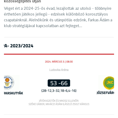
közösségépítés útján
Véget ért a 2024-25-ös évad, lezajlottak az utolsó - többnyire
érthetően játékos jellegű - edzések különböző korosztályos
csapatainknál. Alelnökünk és utánpótlás edzőnk, Farkas Ádám a
klub stratégiájával kapcsolatban azt fejteget...