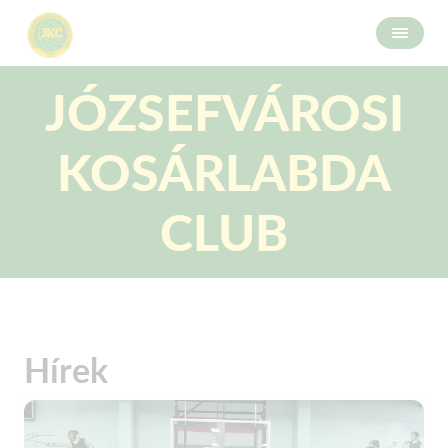
JÓZSEFVÁROSI
KOSÁRLABDA
CLUB
Hírek