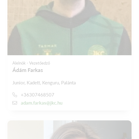
Alelnök - Vezetőedző
Ádám Farkas
Junior, Kadett, Kenguru, Palánta
+36307468507
adam.farkas@jkc.hu