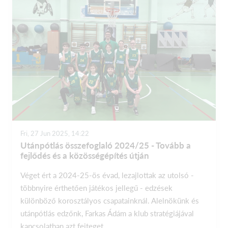
Fri, 27 Jun 2025, 14:22
Utánpótlás összefoglaló 2024/25 - ​Tovább a
fejlődés és a közösségépítés útján
Véget ért a 2024-25-ös évad, lezajlottak az utolsó -
többnyire érthetően játékos jellegű - edzések
különböző korosztályos csapatainknál. Alelnökünk és
utánpótlás edzőnk, Farkas Ádám a klub stratégiájával
kapcsolatban azt fejteget...