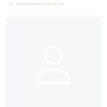
takacstakimate11@gmail.com