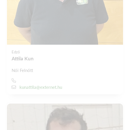
Edző
Attila Kun
Női Felnőtt
kunattila@externet.hu