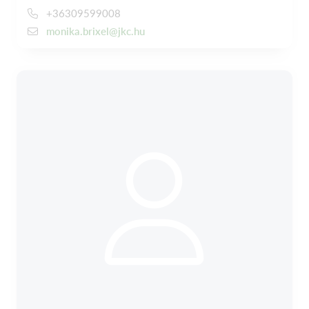
+36309599008
monika.brixel@jkc.hu