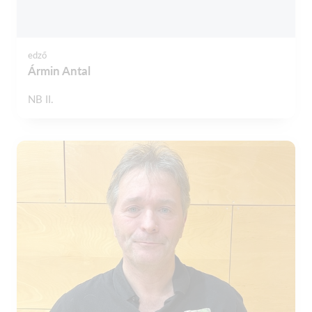
edző
Ármin Antal
NB II.