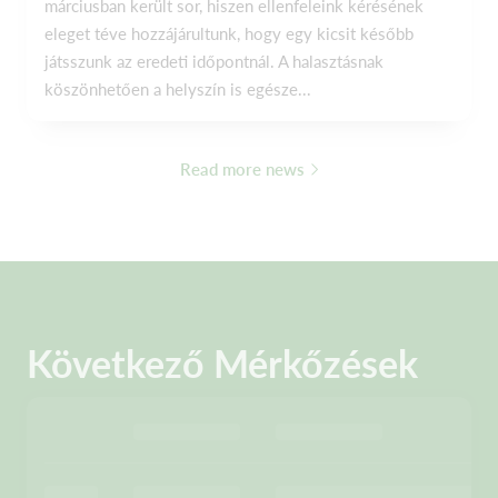
márciusban került sor, hiszen ellenfeleink kérésének
eleget téve hozzájárultunk, hogy egy kicsit később
játsszunk az eredeti időpontnál. A halasztásnak
köszönhetően a helyszín is egésze...
Read more news
Következő Mérkőzések