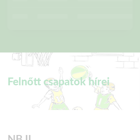
Felnőtt csapatok hírei
NB II