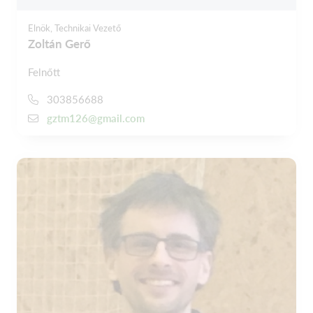
Elnök, Technikai Vezető
Zoltán Gerő
Felnőtt
303856688
gztm126@gmail.com