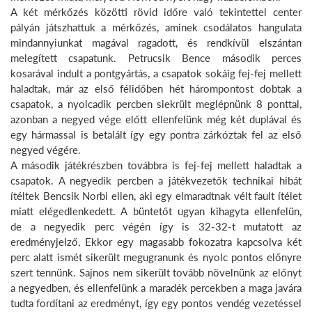
A két mérkőzés közötti rövid időre való tekintettel center
pályán játszhattuk a mérkőzés, aminek csodálatos hangulata
mindannyiunkat magával ragadott, és rendkívül elszántan
melegített csapatunk. Petrucsik Bence második perces
kosarával indult a pontgyártás, a csapatok sokáig fej-fej mellett
haladtak, már az első félidőben hét hárompontost dobtak a
csapatok, a nyolcadik percben siekrült meglépnünk 8 ponttal,
azonban a negyed vége előtt ellenfelünk még két duplával és
egy hármassal is betalált így egy pontra zárkóztak fel az első
negyed végére.
A második játékrészben továbbra is fej-fej mellett haladtak a
csapatok. A negyedik percben a játékvezetők technikai hibát
ítéltek Bencsik Norbi ellen, aki egy elmaradtnak vélt fault ítélet
miatt elégedlenkedett. A büntetőt ugyan kihagyta ellenfelün,
de a negyedik perc végén így is 32-32-t mutatott az
eredményjelző, Ekkor egy magasabb fokozatra kapcsolva két
perc alatt ismét sikerült megugranunk és nyolc pontos előnyre
szert tennünk. Sajnos nem sikerült tovább növelnünk az előnyt
a negyedben, és ellenfelünk a maradék percekben a maga javára
tudta fordítani az eredményt, így egy pontos vendég vezetéssel