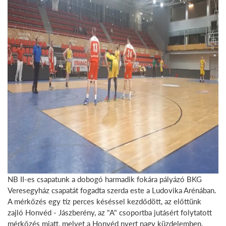
NB II-es csapatunk a dobogó harmadik fokára pályázó BKG
Veresegyház csapatát fogadta szerda este a Ludovika Arénában.
A mérkőzés egy tíz perces késéssel kezdődött, az előttünk
zajló Honvéd - Jászberény, az "A" csoportba jutásért folytatott
mérkőzés miatt, melyet a Honvéd nyert nagy küzdelemben.