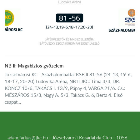
NB II: Magabiztos győzelem
Józsefvárosi KC - Százhalombattai KSE II 81-56 (24-13, 19-6,
18-17, 20-20) Ludovika Aréna, NB II JKC: Tima 3/3, DR.
KONCZ 10/6, TAKÁCS I. 13/9, Pápay 4, VARGA 21/6. Cs.:
MÉSZÁROS 15/3, Nagy A. 5/3, Takács G. 6, Berta 4. Első
csapat...
adam.farkas@jkc.hu - Józsefvárosi Kosárlabda Club - 1056