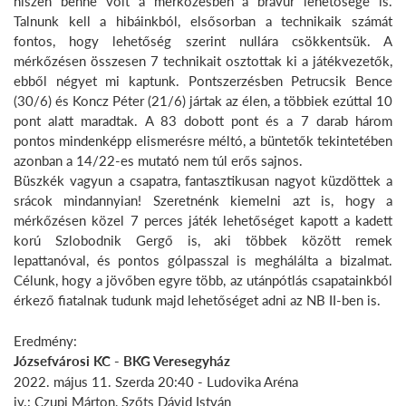
hiszen benne volt a mérkőzésben a bravúr lehetősége is.
Talnunk kell a hibáinkból, elsősorban a technikaik számát
fontos, hogy lehetőség szerint nullára csökkentsük. A
mérkőzésen összesen 7 technikait osztottak ki a játékvezetők,
ebből négyet mi kaptunk. Pontszerzésben Petrucsik Bence
(30/6) és Koncz Péter (21/6) jártak az élen, a többiek ezúttal 10
pont alatt maradtak. A 83 dobott pont és a 7 darab három
pontos mindenképp elismerésre méltó, a büntetők tekintetében
azonban a 14/22-es mutató nem túl erős sajnos.
Büszkék vagyun a csapatra, fantasztikusan nagyot küzdöttek a
srácok mindannyian! Szeretnénk kiemelni azt is, hogy a
mérkőzésen közel 7 perces játék lehetőséget kapott a kadett
korú Szlobodnik Gergő is, aki többek között remek
lepattanóval, és pontos gólpasszal is meghálálta a bizalmat.
Célunk, hogy a jövőben egyre több, az utánpótlás csapatainkból
érkező fiatalnak tudunk majd lehetőséget adni az NB II-ben is.
Eredmény:
Józsefvárosi KC - BKG Veresegyház
2022. május 11. Szerda 20:40 - Ludovika Aréna
jv.: Czupi Márton, Szőts Dávid István