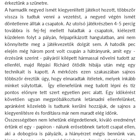
érkeztünk a szünetre.
A harmadik negyed ismét kiegyenlített játékot hozott, többször
vissza is tudtuk venni a vezetést, a negyed végén ismét
döntetlenre álltak a csapatok. Az utolsó játékrészben 4-5 percig
továbbra is fej-fej mellett haladtak a csapatok, kiélezett
küzdelem folyt a pályán, felpaprikázott hangulatban, ami nem
könnyítette meg a játékvezetők dolgát sem. A hatodik pec
elején még három pont volt csupán a hátrányunk, amit egy -
érzésünk szerint - pályáról kilépett hármassal növelni tudott az
ellenfél, majd Répási Richárd ötödik hibája után még egy
technikait is kapott. A mérkőzés ezen szakaszában sajnos
többször éreztük úgy, hogy elmaradtak ítéletek, melyek inkább
minket súlytottak. Így ellenefelünk meg tudott lépni és tíz
pontos előnyre tett szert egyetlen perc alatt. Egy időkérést
követően ugyan megpróbálkoztunk letámadni ellenfelünket,
apránként közelebb is tudtunk kerülni hozzájuk, de sajnos a
kiegyenlítésre és fordításra már nem maradt elég időnk.
Összességében nem lehetünk elégedetlenek, kiváló eredményt
értünk el egy - papíron - nálunk erősebbnek tartott csapat ellen,
aki a dobogóra is pályázik, a hiányérzet mégis bennünk van,