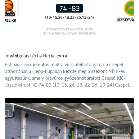
Továbbjutást ért a Berta-extra
Patinás, szép, jelentős múltra visszatekintő gárda, a Csepel
otthonában a Hepp-kupában kezdte meg a szezont NB II-es
együttesünk, amely bravúros győzelmet aratott Csepel KK -
Józsefvárosi KC 74-83 (13-15, 26-18, 22-26, 13-24) Csepel...